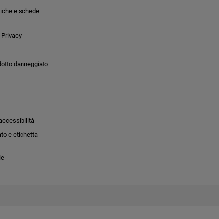
tiche e schede
 Privacy
o
dotto danneggiato
accessibilità
to e etichetta
ie