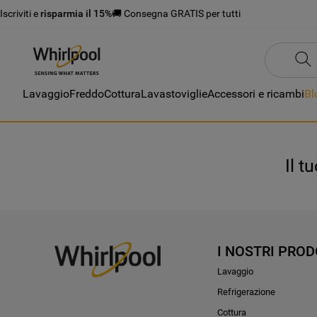
Iscriviti e
risparmia il 15%
🚚 Consegna GRATIS per tutti
Lavaggio
Freddo
Cottura
Lavastoviglie
Accessori e ricambi
Bl
Il t
I NOSTRI PROD
Lavaggio
Refrigerazione
Cottura