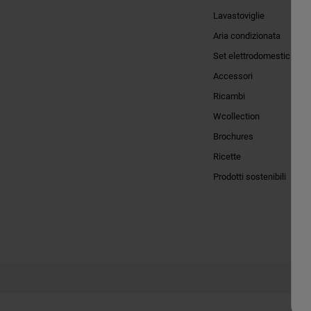
Lavastoviglie
Aria condizionata
Set elettrodomestici
Accessori
Ricambi
Wcollection
Brochures
Ricette
Prodotti sostenibili