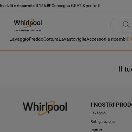
Iscriviti e
risparmia il 15%
🚚 Consegna GRATIS per tutti
Lavaggio
Freddo
Cottura
Lavastoviglie
Accessori e ricambi
Bl
Il t
I NOSTRI PROD
Lavaggio
Refrigerazione
Cottura