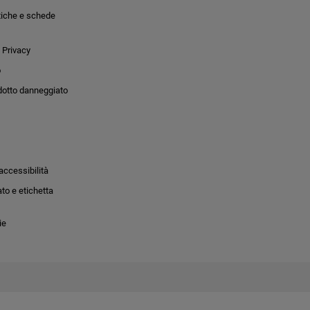
tiche e schede
 Privacy
o
dotto danneggiato
accessibilità
to e etichetta
ie