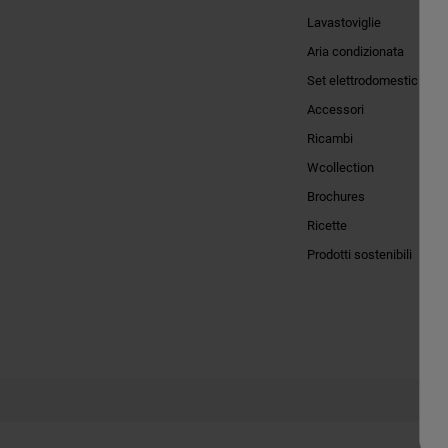
Lavastoviglie
Aria condizionata
Set elettrodomestici
Accessori
Ricambi
Wcollection
Brochures
Ricette
Prodotti sostenibili