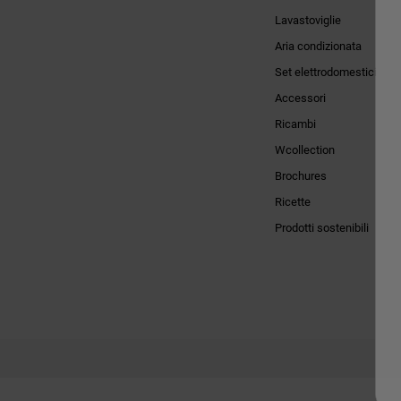
Lavastoviglie
Aria condizionata
Set elettrodomestici
Accessori
Ricambi
Wcollection
Brochures
Ricette
Prodotti sostenibili