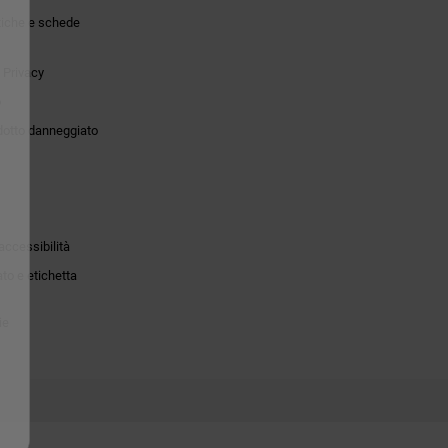
tiche e schede
 Privacy
o
dotto danneggiato
accessibilità
to e etichetta
ie