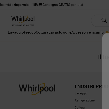
Iscriviti e
risparmia il 15%
🚚 Consegna GRATIS per tutti
Lavaggio
Freddo
Cottura
Lavastoviglie
Accessori e ricambi
Bl
Il t
I NOSTRI PROD
Lavaggio
Refrigerazione
Cottura