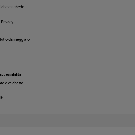
tiche e schede
 Privacy
o
dotto danneggiato
accessibilità
to e etichetta
ie