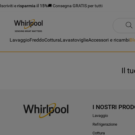
Iscriviti e
risparmia il 15%
🚚 Consegna GRATIS per tutti
Lavaggio
Freddo
Cottura
Lavastoviglie
Accessori e ricambi
Bl
Il t
I NOSTRI PROD
Lavaggio
Refrigerazione
Cottura