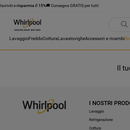
Iscriviti e
risparmia il 15%
🚚 Consegna GRATIS per tutti
Lavaggio
Freddo
Cottura
Lavastoviglie
Accessori e ricambi
Bl
Il t
I NOSTRI PROD
Lavaggio
Refrigerazione
Cottura