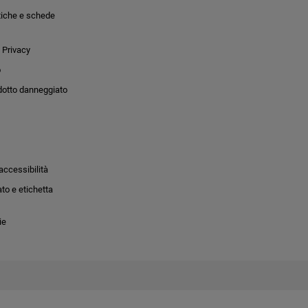
tiche e schede
 Privacy
o
dotto danneggiato
accessibilità
to e etichetta
ie