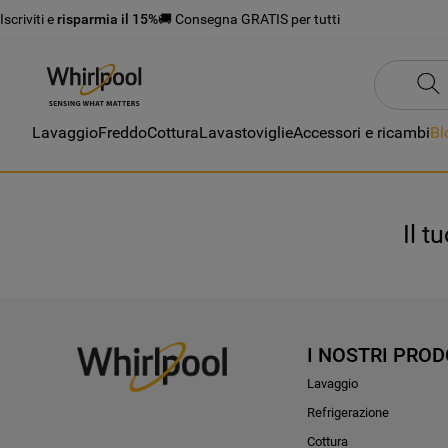
Iscriviti e
risparmia il 15%
🚚 Consegna GRATIS per tutti
Lavaggio
Freddo
Cottura
Lavastoviglie
Accessori e ricambi
Bl
Il t
I NOSTRI PROD
Lavaggio
Refrigerazione
Cottura