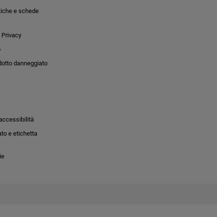
tiche e schede
 Privacy
o
dotto danneggiato
accessibilità
to e etichetta
ie