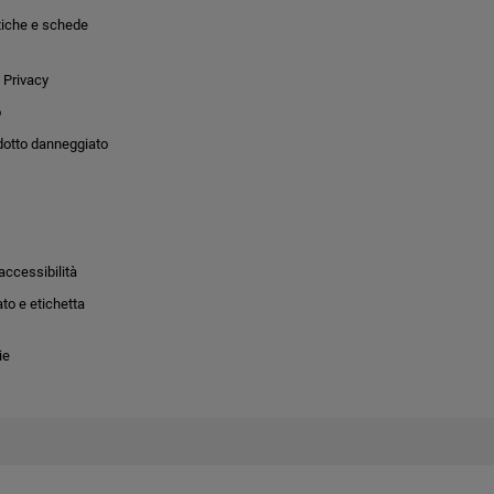
tiche e schede
 Privacy
o
dotto danneggiato
accessibilità
to e etichetta
ie