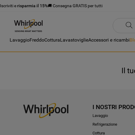
Iscriviti e
risparmia il 15%
🚚 Consegna GRATIS per tutti
Lavaggio
Freddo
Cottura
Lavastoviglie
Accessori e ricambi
Bl
Il t
I NOSTRI PROD
Lavaggio
Refrigerazione
Cottura