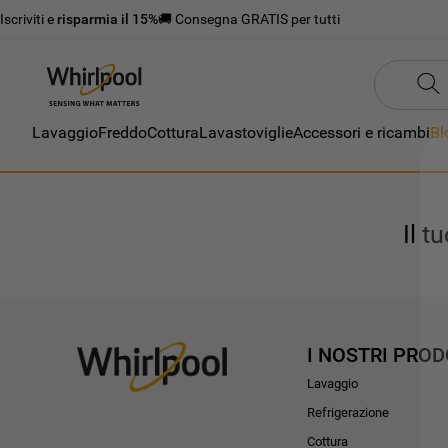
Iscriviti e
risparmia il 15%
🚚 Consegna GRATIS per tutti
Lavaggio
Freddo
Cottura
Lavastoviglie
Accessori e ricambi
Bl
Il t
I NOSTRI PROD
Lavaggio
Refrigerazione
Cottura