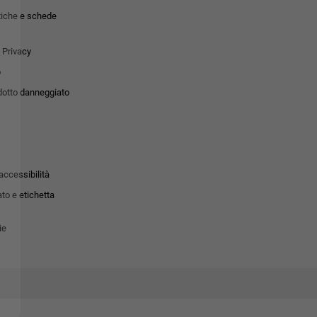
tiche e schede
 Privacy
o
dotto danneggiato
accessibilità
to e etichetta
ie