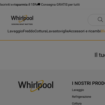
Iscriviti e
risparmia il 15%
🚚 Consegna GRATIS per tutti
Lavaggio
Freddo
Cottura
Lavastoviglie
Accessori e ricambi
Bl
Il t
I NOSTRI PROD
Lavaggio
Refrigerazione
Cottura