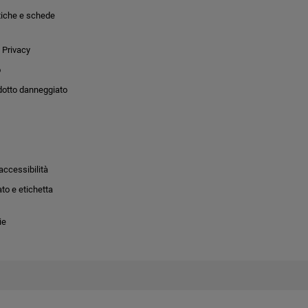
tiche e schede
 Privacy
o
dotto danneggiato
accessibilità
to e etichetta
ie