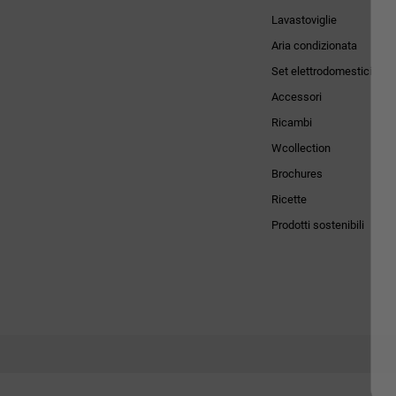
Lavastoviglie
Aria condizionata
Set elettrodomestici
Accessori
Ricambi
Wcollection
Brochures
Ricette
Prodotti sostenibili