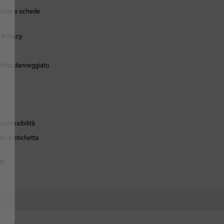
tiche e schede
 Privacy
o
dotto danneggiato
accessibilità
to e etichetta
ie