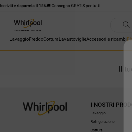
Iscriviti e
risparmia il 15%
🚚 Consegna GRATIS per tutti
Lavaggio
Freddo
Cottura
Lavastoviglie
Accessori e ricambi
Bl
Il t
I NOSTRI PROD
Lavaggio
Refrigerazione
Cottura