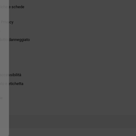
tiche e schede
 Privacy
o
dotto danneggiato
accessibilità
to e etichetta
ie