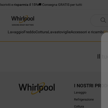
Iscriviti e
risparmia il 15%
🚚 Consegna GRATIS per tutti
Lavaggio
Freddo
Cottura
Lavastoviglie
Accessori e ricambi
Bl
Il t
I NOSTRI PROD
Lavaggio
Refrigerazione
Cottura