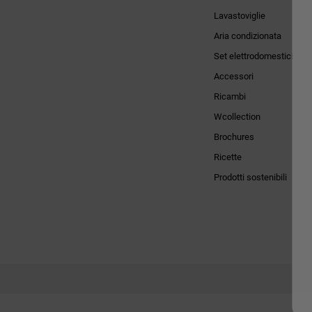
Lavastoviglie
Aria condizionata
Set elettrodomestici
Accessori
Ricambi
Wcollection
Brochures
Ricette
Prodotti sostenibili