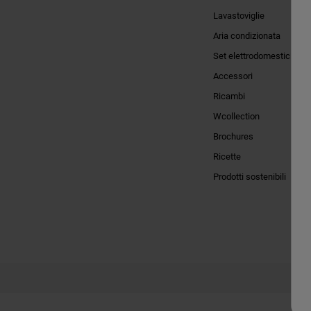
Lavastoviglie
Aria condizionata
Set elettrodomestici
Accessori
Ricambi
Wcollection
Brochures
Ricette
Prodotti sostenibili