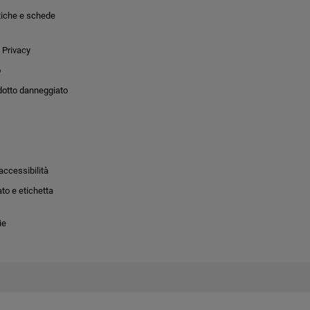
tiche e schede
 Privacy
o
dotto danneggiato
accessibilità
to e etichetta
ie