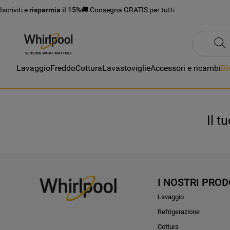
Iscriviti e
risparmia il 15%
🚚 Consegna GRATIS per tutti
Lavaggio
Freddo
Cottura
Lavastoviglie
Accessori e ricambi
Bl
Il t
I NOSTRI PROD
Lavaggio
Refrigerazione
Cottura