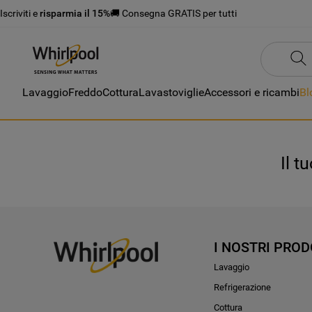
Iscriviti e
risparmia il 15%
🚚 Consegna GRATIS per tutti
Lavaggio
Freddo
Cottura
Lavastoviglie
Accessori e ricambi
Bl
Il t
I NOSTRI PROD
Lavaggio
Refrigerazione
Cottura