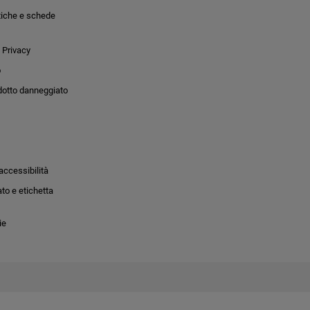
tiche e schede
 Privacy
o
dotto danneggiato
accessibilità
to e etichetta
ie