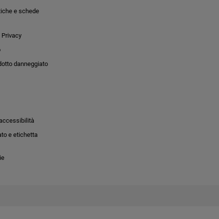
tiche e schede
 Privacy
o
dotto danneggiato
accessibilità
to e etichetta
ie