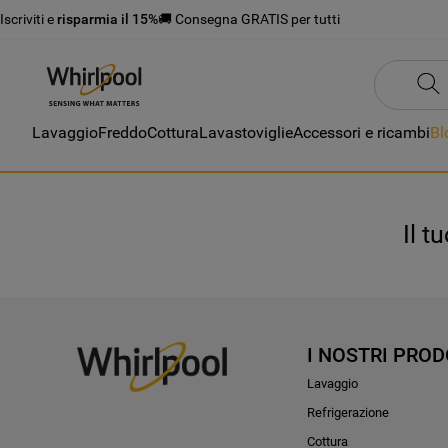
Iscriviti e
risparmia il 15%
🚚 Consegna GRATIS per tutti
Lavaggio
Freddo
Cottura
Lavastoviglie
Accessori e ricambi
Bl
Il t
I NOSTRI PROD
Lavaggio
Refrigerazione
Cottura