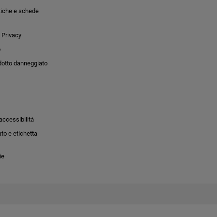
tiche e schede
 Privacy
o
dotto danneggiato
accessibilità
to e etichetta
ie