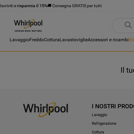
Iscriviti e
risparmia il 15%
🚚 Consegna GRATIS per tutti
Lavaggio
Freddo
Cottura
Lavastoviglie
Accessori e ricambi
Bl
Il t
I NOSTRI PROD
Lavaggio
Refrigerazione
Cottura