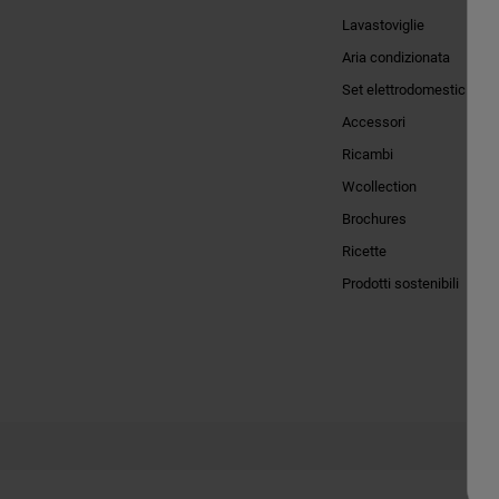
Lavastoviglie
Aria condizionata
Set elettrodomestici
Accessori
Ricambi
Wcollection
Brochures
Ricette
Prodotti sostenibili