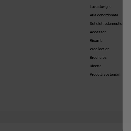
Lavastoviglie
Aria condizionata
Set elettrodomestici
Accessori
Ricambi
Wcollection
Brochures
Ricette
Prodotti sostenibili