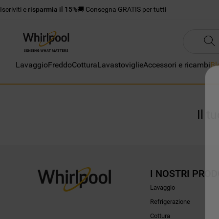
Iscriviti e
risparmia il 15%
🚚 Consegna GRATIS per tutti
Lavaggio
Freddo
Cottura
Lavastoviglie
Accessori e ricambi
Bl
Il t
I NOSTRI PROD
Lavaggio
Refrigerazione
Cottura