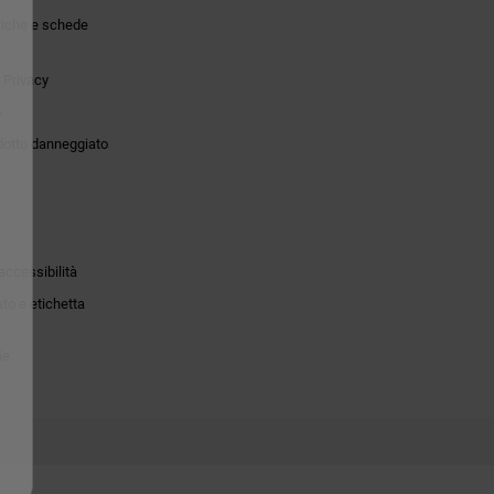
tiche e schede
 Privacy
o
dotto danneggiato
accessibilità
to e etichetta
ie