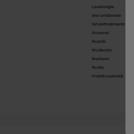
Lavastoviglie
Aria condizionata
Set elettrodomestici
Accessori
Ricambi
Wcollection
Brochures
Ricette
Prodotti sostenibili