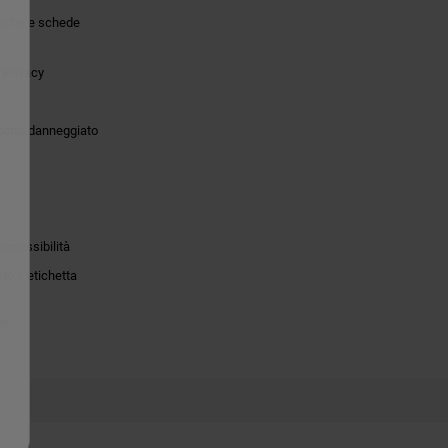
tiche e schede
 Privacy
o
dotto danneggiato
accessibilità
to e etichetta
ie