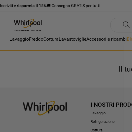
Iscriviti e
risparmia il 15%
🚚 Consegna GRATIS per tutti
Lavaggio
Freddo
Cottura
Lavastoviglie
Accessori e ricambi
Bl
Il t
I NOSTRI PROD
Lavaggio
Refrigerazione
Cottura