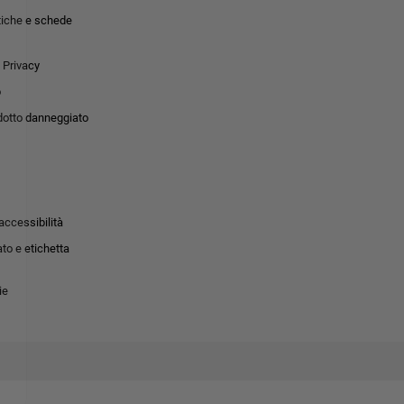
tiche e schede
 Privacy
o
dotto danneggiato
accessibilità
to e etichetta
ie