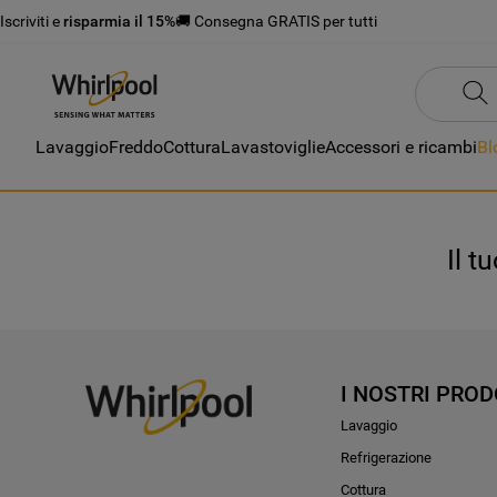
Iscriviti e
risparmia il 15%
🚚 Consegna GRATIS per tutti
Lavaggio
Freddo
Cottura
Lavastoviglie
Accessori e ricambi
Bl
Il t
I NOSTRI PROD
Lavaggio
Refrigerazione
Cottura