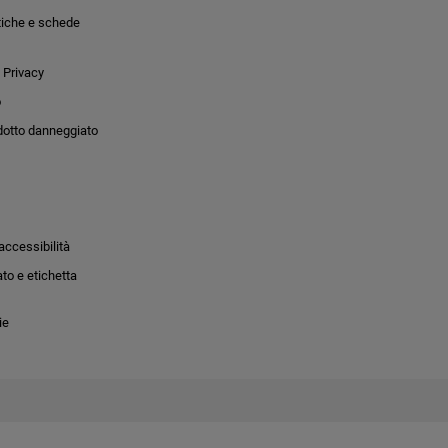
tiche e schede
 Privacy
o
dotto danneggiato
accessibilità
to e etichetta
ie