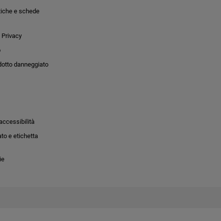
tiche e schede
 Privacy
o
dotto danneggiato
accessibilità
to e etichetta
ie