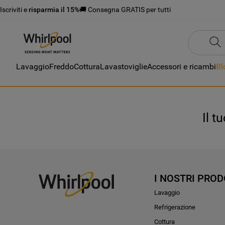
Iscriviti e
risparmia il 15%
🚚 Consegna GRATIS per tutti
Lavaggio
Freddo
Cottura
Lavastoviglie
Accessori e ricambi
Bl
Il t
I NOSTRI PROD
Lavaggio
Refrigerazione
Cottura