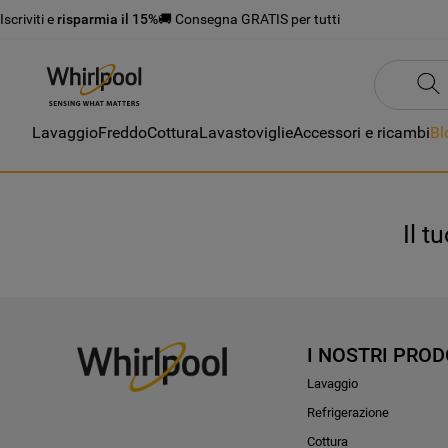
Iscriviti e
risparmia il 15%
🚚 Consegna GRATIS per tutti
Lavaggio
Freddo
Cottura
Lavastoviglie
Accessori e ricambi
Bl
Il t
I NOSTRI PROD
Lavaggio
Refrigerazione
Cottura