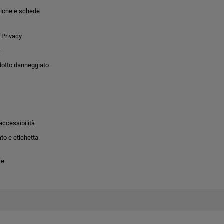
tiche e schede
 Privacy
o
dotto danneggiato
accessibilità
to e etichetta
ie