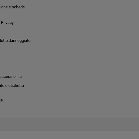
tiche e schede
 Privacy
o
dotto danneggiato
accessibilità
to e etichetta
ie