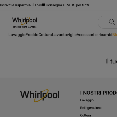
Iscriviti e
risparmia il 15%
🚚 Consegna GRATIS per tutti
Lavaggio
Freddo
Cottura
Lavastoviglie
Accessori e ricambi
Bl
Il t
I NOSTRI PROD
Lavaggio
Refrigerazione
Cottura