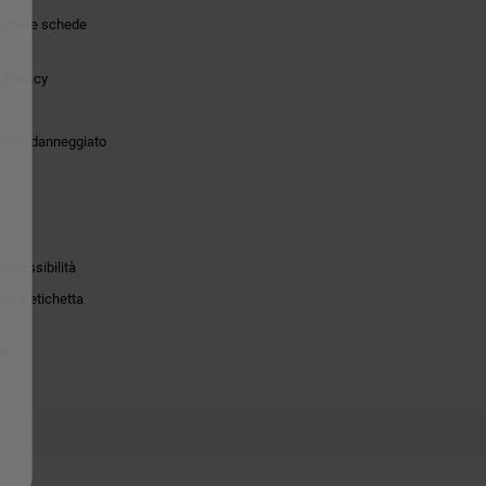
tiche e schede
 Privacy
o
dotto danneggiato
accessibilità
to e etichetta
ie