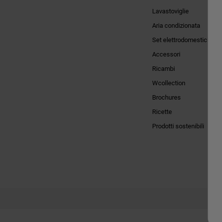
Lavastoviglie
Aria condizionata
Set elettrodomestici
Accessori
Ricambi
Wcollection
Brochures
Ricette
Prodotti sostenibili