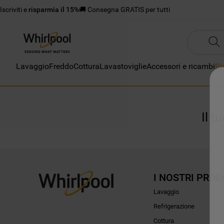
Iscriviti e
risparmia il 15%
🚚 Consegna GRATIS per tutti
Lavaggio
Freddo
Cottura
Lavastoviglie
Accessori e ricambi
Bl
Il t
I NOSTRI PROD
Lavaggio
Refrigerazione
Cottura