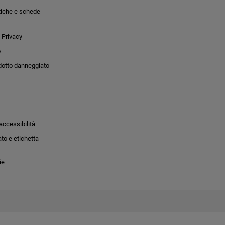
tiche e schede
 Privacy
o
dotto danneggiato
accessibilità
to e etichetta
ie