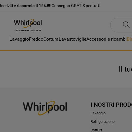
Iscriviti e
risparmia il 15%
🚚 Consegna GRATIS per tutti
Lavaggio
Freddo
Cottura
Lavastoviglie
Accessori e ricambi
Bl
Il t
I NOSTRI PROD
Lavaggio
Refrigerazione
Cottura