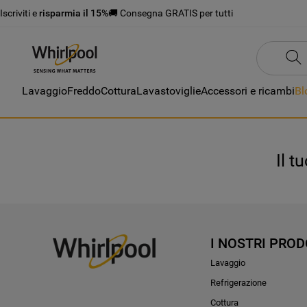
Iscriviti e
risparmia il 15%
🚚 Consegna GRATIS per tutti
Lavaggio
Freddo
Cottura
Lavastoviglie
Accessori e ricambi
Bl
Il t
I NOSTRI PROD
Lavaggio
Refrigerazione
Cottura