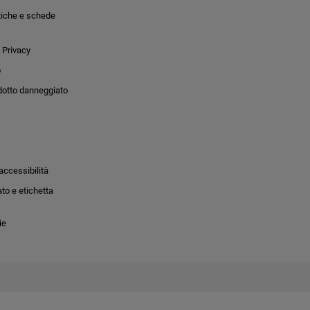
tiche e schede
 Privacy
o
dotto danneggiato
accessibilità
to e etichetta
ie