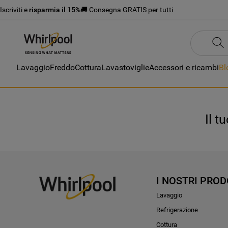
Iscriviti e
risparmia il 15%
🚚 Consegna GRATIS per tutti
Lavaggio
Freddo
Cottura
Lavastoviglie
Accessori e ricambi
Bl
Il t
I NOSTRI PROD
Lavaggio
Refrigerazione
Cottura