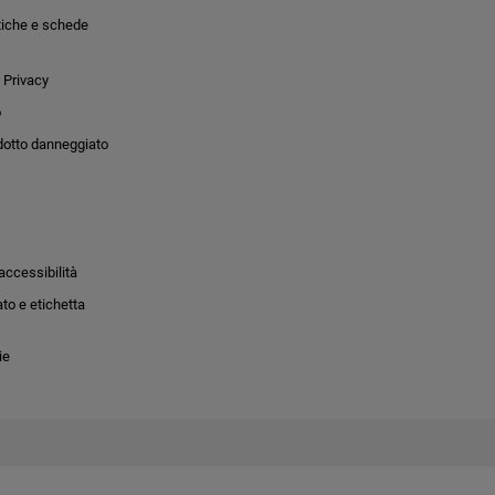
tiche e schede
 Privacy
o
dotto danneggiato
accessibilità
to e etichetta
ie