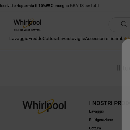
Iscriviti e
risparmia il 15%
🚚 Consegna GRATIS per tutti
Lavaggio
Freddo
Cottura
Lavastoviglie
Accessori e ricambi
Bl
Il t
I NOSTRI PROD
Lavaggio
Refrigerazione
Cottura