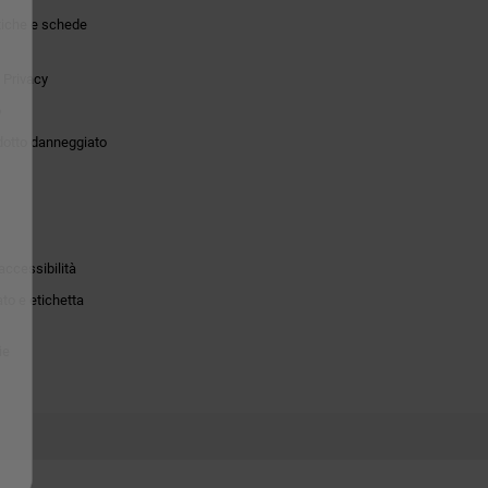
tiche e schede
 Privacy
o
dotto danneggiato
accessibilità
to e etichetta
ie