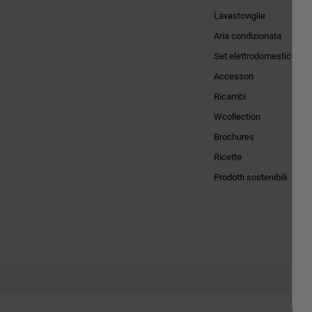
Lavastoviglie
Aria condizionata
Set elettrodomestici
Accessori
Ricambi
Wcollection
Brochures
Ricette
Prodotti sostenibili