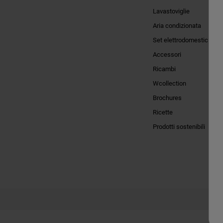
Lavastoviglie
Aria condizionata
Set elettrodomestici
Accessori
Ricambi
Wcollection
Brochures
Ricette
Prodotti sostenibili