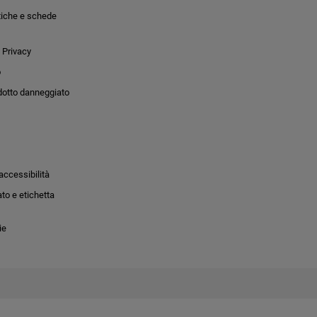
tiche e schede
 Privacy
o
dotto danneggiato
accessibilità
to e etichetta
ie