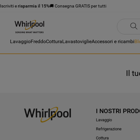
Iscriviti e
risparmia il 15%
🚚 Consegna GRATIS per tutti
Lavaggio
Freddo
Cottura
Lavastoviglie
Accessori e ricambi
Bl
Il t
I NOSTRI PROD
Lavaggio
Refrigerazione
Cottura