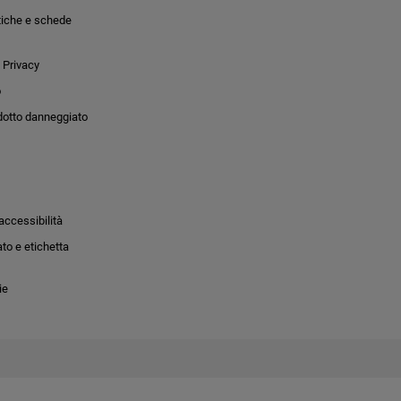
tiche e schede
 Privacy
o
dotto danneggiato
accessibilità
to e etichetta
ie