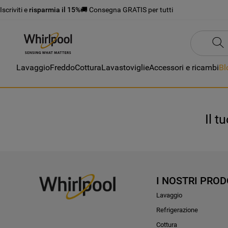
Iscriviti e
risparmia il 15%
🚚 Consegna GRATIS per tutti
Lavaggio
Freddo
Cottura
Lavastoviglie
Accessori e ricambi
Bl
Il t
I NOSTRI PROD
Lavaggio
Refrigerazione
Cottura