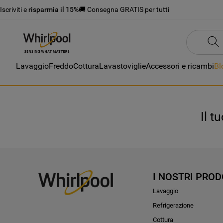
Iscriviti e
risparmia il 15%
🚚 Consegna GRATIS per tutti
Lavaggio
Freddo
Cottura
Lavastoviglie
Accessori e ricambi
Bl
Il t
I NOSTRI PROD
Lavaggio
Refrigerazione
Cottura