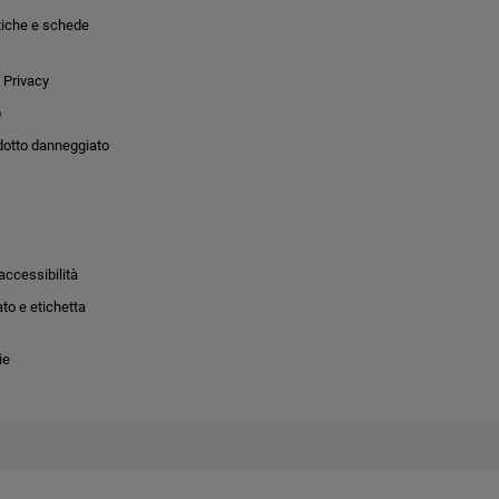
tiche e schede
 Privacy
o
dotto danneggiato
accessibilità
to e etichetta
ie