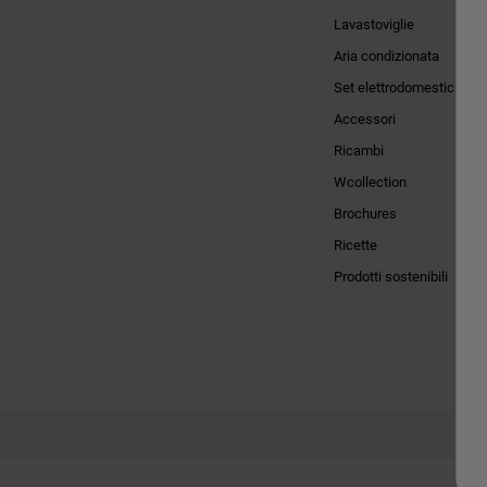
Lavastoviglie
Aria condizionata
Set elettrodomestici
Accessori
Ricambi
Wcollection
Brochures
Ricette
Prodotti sostenibili