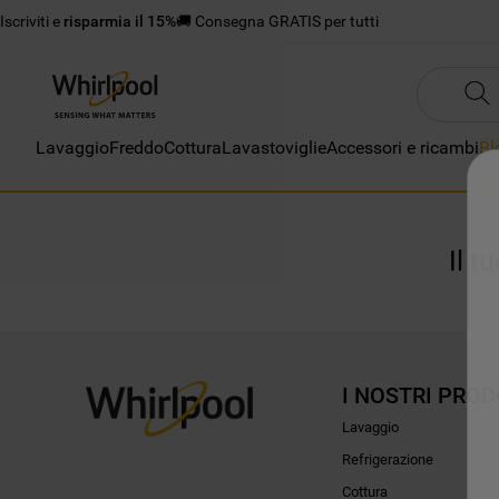
Iscriviti e
risparmia il 15%
🚚 Consegna GRATIS per tutti
Lavaggio
Freddo
Cottura
Lavastoviglie
Accessori e ricambi
Bl
Il t
I NOSTRI PROD
Lavaggio
Refrigerazione
Cottura