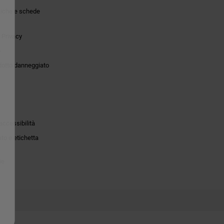
tiche e schede
 Privacy
o
dotto danneggiato
accessibilità
to e etichetta
ie