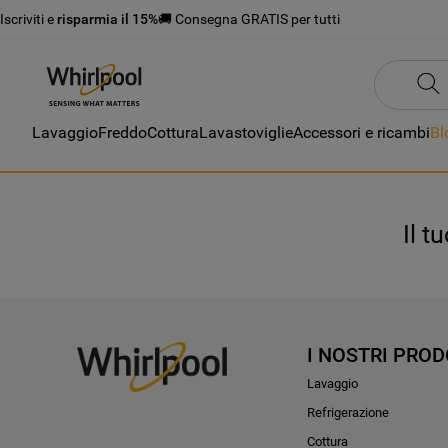
Iscriviti e
risparmia il 15%
🚚 Consegna GRATIS per tutti
Lavaggio
Freddo
Cottura
Lavastoviglie
Accessori e ricambi
Bl
Il t
I NOSTRI PROD
Lavaggio
Refrigerazione
Cottura