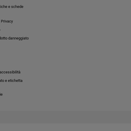
tiche e schede
 Privacy
o
dotto danneggiato
accessibilità
to e etichetta
ie