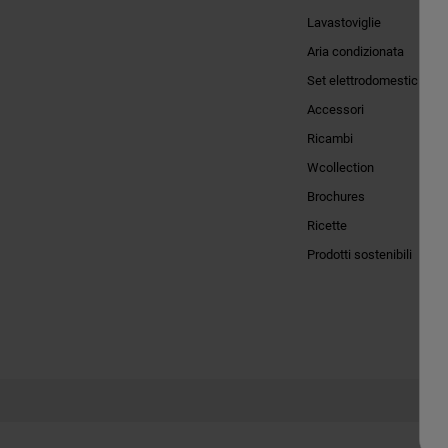
Lavastoviglie
Aria condizionata
Set elettrodomestici
Accessori
Ricambi
Wcollection
Brochures
Ricette
Prodotti sostenibili