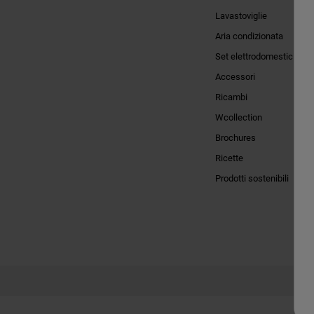
Lavastoviglie
Aria condizionata
Set elettrodomestici
Accessori
Ricambi
Wcollection
Brochures
Ricette
Prodotti sostenibili