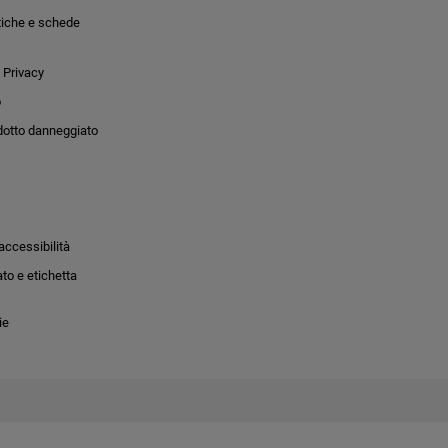
tiche e schede
 Privacy
o
dotto danneggiato
accessibilità
to e etichetta
ie