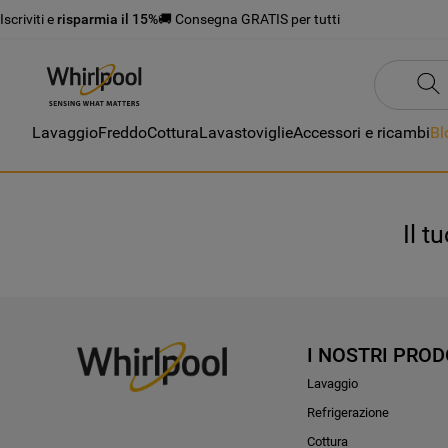
Iscriviti e
risparmia il 15%
🚚 Consegna GRATIS per tutti
Lavaggio
Freddo
Cottura
Lavastoviglie
Accessori e ricambi
Bl
Il t
I NOSTRI PROD
Lavaggio
Refrigerazione
Cottura