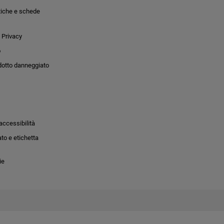
tiche e schede
 Privacy
o
dotto danneggiato
accessibilità
to e etichetta
ie