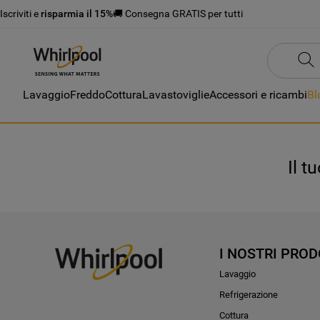
Iscriviti e
risparmia il 15%
🚚 Consegna GRATIS per tutti
Lavaggio
Freddo
Cottura
Lavastoviglie
Accessori e ricambi
Bl
Il t
I NOSTRI PROD
Lavaggio
Refrigerazione
Cottura