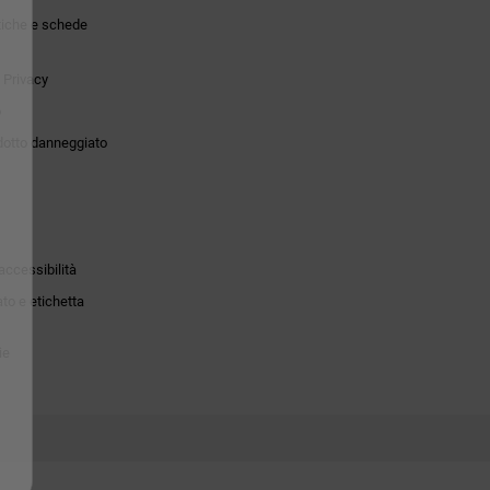
tiche e schede
 Privacy
o
dotto danneggiato
accessibilità
to e etichetta
ie