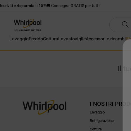
Iscriviti e
risparmia il 15%
🚚 Consegna GRATIS per tutti
Lavaggio
Freddo
Cottura
Lavastoviglie
Accessori e ricambi
Bl
Il t
I NOSTRI PROD
Lavaggio
Refrigerazione
Cottura