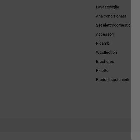
Lavastoviglie
Aria condizionata
Set elettrodomestici
Accessori
Ricambi
Wcollection
Brochures
Ricette
Prodotti sostenibili