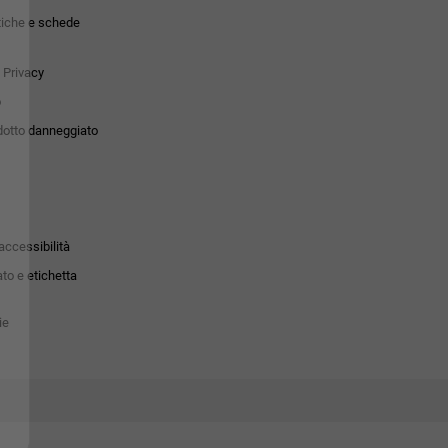
tiche e schede
 Privacy
o
dotto danneggiato
accessibilità
to e etichetta
ie