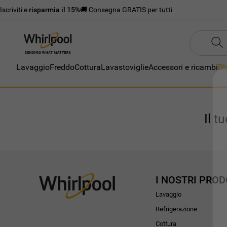
Iscriviti e
risparmia il 15%
🚚 Consegna GRATIS per tutti
Lavaggio
Freddo
Cottura
Lavastoviglie
Accessori e ricambi
Bl
Il t
I NOSTRI PROD
Lavaggio
Refrigerazione
Cottura