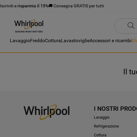
Iscriviti e
risparmia il 15%
🚚 Consegna GRATIS per tutti
Lavaggio
Freddo
Cottura
Lavastoviglie
Accessori e ricambi
Bl
Il t
I NOSTRI PROD
Lavaggio
Refrigerazione
Cottura