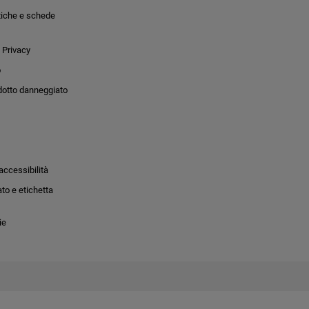
tiche e schede
 Privacy
o
dotto danneggiato
accessibilità
to e etichetta
ie