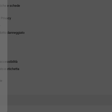
tiche e schede
 Privacy
o
dotto danneggiato
accessibilità
to e etichetta
ie