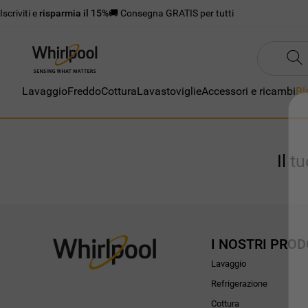
Iscriviti e
risparmia il 15%
🚚 Consegna GRATIS per tutti
Lavaggio
Freddo
Cottura
Lavastoviglie
Accessori e ricambi
Bl
Il t
I NOSTRI PROD
Lavaggio
Refrigerazione
Cottura