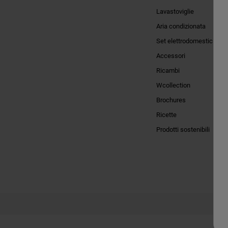
Lavastoviglie
Aria condizionata
Set elettrodomestici
Accessori
Ricambi
Wcollection
Brochures
Ricette
Prodotti sostenibili