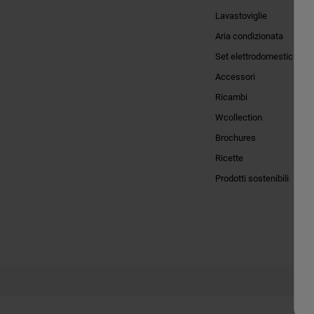
Lavastoviglie
Aria condizionata
Set elettrodomestici
Accessori
Ricambi
Wcollection
Brochures
Ricette
Prodotti sostenibili