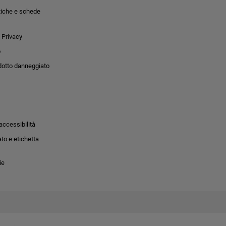
tiche e schede
 Privacy
o
dotto danneggiato
accessibilità
to e etichetta
ie