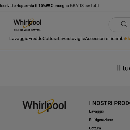
Iscriviti e
risparmia il 15%
🚚 Consegna GRATIS per tutti
Lavaggio
Freddo
Cottura
Lavastoviglie
Accessori e ricambi
Bl
Il t
I NOSTRI PROD
Lavaggio
Refrigerazione
Cottura