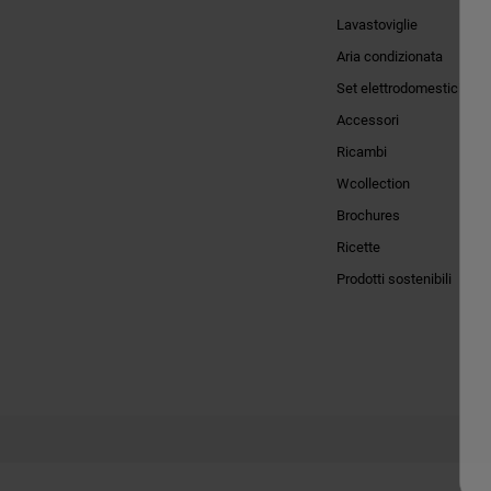
Lavastoviglie
Aria condizionata
Set elettrodomestici
Accessori
Ricambi
Wcollection
Brochures
Ricette
Prodotti sostenibili