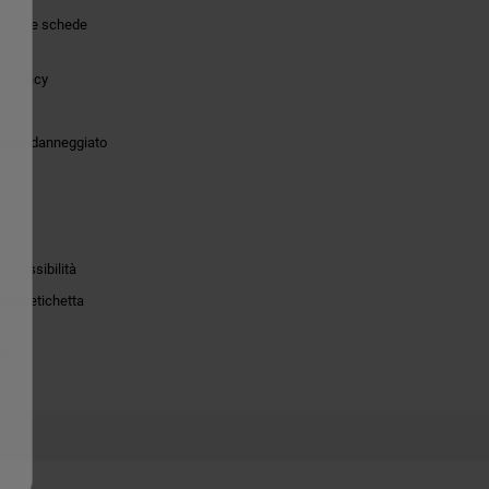
tiche e schede
 Privacy
o
dotto danneggiato
accessibilità
to e etichetta
ie